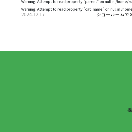
Warning
: Attempt to read property "parent" on null in
/home/xs
Warning
: Attempt to read property "cat_name" on null in
/home
2024.12.17
ショールームで
採