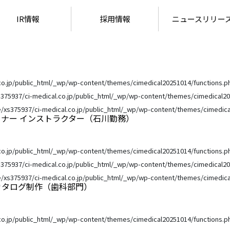
IR情報
採用情報
ニュースリリー
co.jp/public_html/_wp/wp-content/themes/cimedical20251014/functions.p
375937/ci-medical.co.jp/public_html/_wp/wp-content/themes/cimedical20
/xs375937/ci-medical.co.jp/public_html/_wp/wp-content/themes/cimedica
ャナー インストラクター（石川勤務）
co.jp/public_html/_wp/wp-content/themes/cimedical20251014/functions.p
375937/ci-medical.co.jp/public_html/_wp/wp-content/themes/cimedical20
/xs375937/ci-medical.co.jp/public_html/_wp/wp-content/themes/cimedica
カタログ制作（歯科部門）
co.jp/public_html/_wp/wp-content/themes/cimedical20251014/functions.p