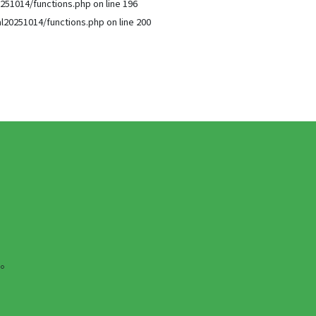
251014/functions.php
on line
196
l20251014/functions.php
on line
200
。