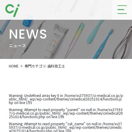
NEWS
ニュース
HOME
専門カテゴリ:
歯科技工士
Warning
: Undefined array key 0 in
/home/xs375937/ci-medical.co.jp/p
ublic_html/_wp/wp-content/themes/cimedical20251014/functions.p
hp
on line
195
Warning
: Attempt to read property "parent" on null in
/home/xs37593
7/ci-medical.co.jp/public_html/_wp/wp-content/themes/cimedical20
251014/functions.php
on line
196
Warning
: Attempt to read property "cat_name" on null in
/home/xs37
5937/ci-medical.co.jp/public_html/_wp/wp-content/themes/cimedic
al20251014/functions.php
on line
200