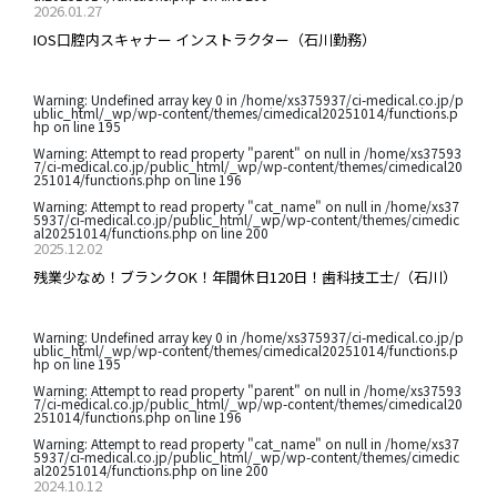
2026.01.27
IOS口腔内スキャナー インストラクター（石川勤務）
Warning
: Undefined array key 0 in
/home/xs375937/ci-medical.co.jp/p
ublic_html/_wp/wp-content/themes/cimedical20251014/functions.p
hp
on line
195
Warning
: Attempt to read property "parent" on null in
/home/xs37593
7/ci-medical.co.jp/public_html/_wp/wp-content/themes/cimedical20
251014/functions.php
on line
196
Warning
: Attempt to read property "cat_name" on null in
/home/xs37
5937/ci-medical.co.jp/public_html/_wp/wp-content/themes/cimedic
al20251014/functions.php
on line
200
2025.12.02
残業少なめ！ブランクOK！年間休日120日！歯科技工士/（石川）
Warning
: Undefined array key 0 in
/home/xs375937/ci-medical.co.jp/p
ublic_html/_wp/wp-content/themes/cimedical20251014/functions.p
hp
on line
195
Warning
: Attempt to read property "parent" on null in
/home/xs37593
7/ci-medical.co.jp/public_html/_wp/wp-content/themes/cimedical20
251014/functions.php
on line
196
Warning
: Attempt to read property "cat_name" on null in
/home/xs37
5937/ci-medical.co.jp/public_html/_wp/wp-content/themes/cimedic
al20251014/functions.php
on line
200
2024.10.12