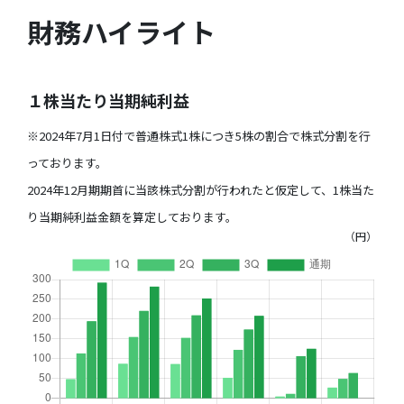
財務ハイライト
株主・投資家の皆様へ
トップメッセージ
株式について
コーポレート・ガバナンス
株式情報
IRライブラリー
１株当たり当期純利益
株主総会
決算短信・決算説明資料
財務ハイライト
※2024年7月1日付で普通株式1株につき5株の割合で株式分割を行
株主優待
有価証券報告書
IRカレンダー
っております。
配当状況
決算説明会
2024年12月期期首に当該株式分割が行われたと仮定して、1株当た
電子公告
り当期純利益金額を算定しております。
株価情報
その他IR資料
免責事項
（円）