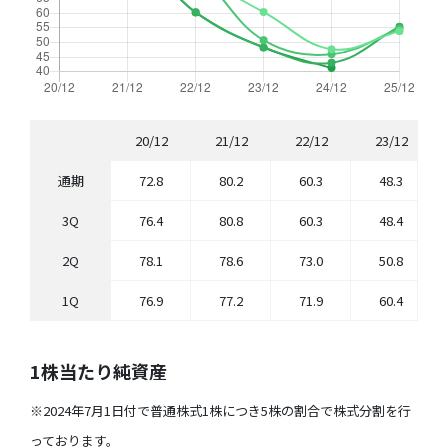
20/12
21/12
22/12
23/12
通期
72.8
80.2
60.3
48.3
3Q
76.4
80.8
60.3
48.4
2Q
78.1
78.6
73.0
50.8
1Q
76.9
77.2
71.9
60.4
1株当たり純資産
※2024年7月1日付で普通株式1株につき5株の割合で株式分割を行
っております。