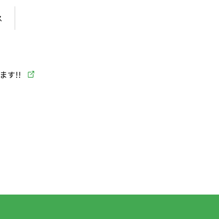
ス
ます!!